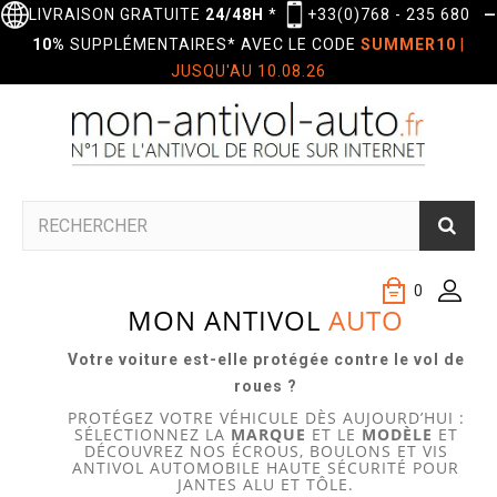
LIVRAISON GRATUITE
24/48H
*
+33(0)768 - 235 680
—
10%
SUPPLÉMENTAIRES* AVEC LE CODE
SUMMER10
|
JUSQU'AU 10.08.26
0
MON ANTIVOL
AUTO
Votre voiture est-elle protégée contre le vol de
roues ?
PROTÉGEZ VOTRE VÉHICULE DÈS AUJOURD’HUI :
SÉLECTIONNEZ LA
MARQUE
ET LE
MODÈLE
ET
DÉCOUVREZ NOS ÉCROUS, BOULONS ET VIS
ANTIVOL AUTOMOBILE HAUTE SÉCURITÉ POUR
JANTES ALU ET TÔLE.