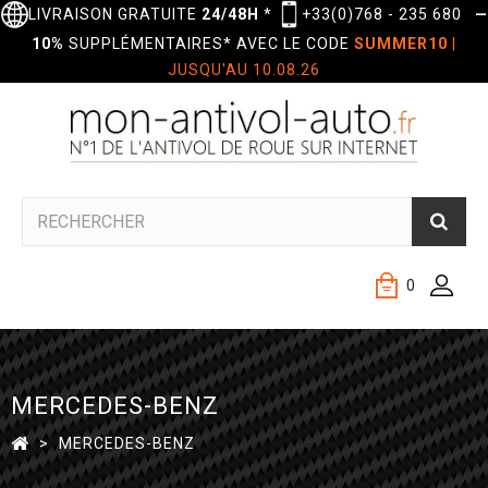
LIVRAISON GRATUITE
24/48H
*
+33(0)768 - 235 680
—
10%
SUPPLÉMENTAIRES* AVEC LE CODE
SUMMER10
|
JUSQU'AU 10.08.26
0
MERCEDES-BENZ
>
MERCEDES-BENZ