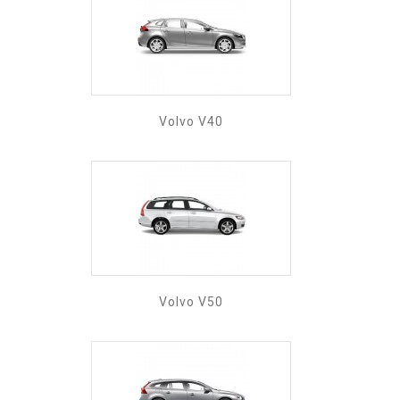
Volvo V40
Volvo V50