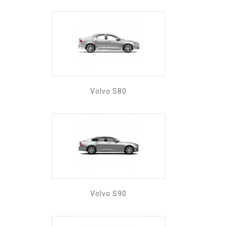
Volvo S80
Volvo S90