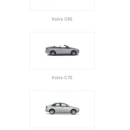
Volvo C40
Volvo C70