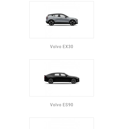
Volvo EX30
Volvo ES90