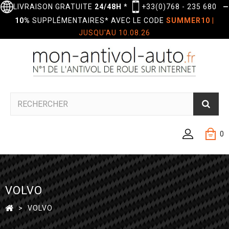
LIVRAISON GRATUITE
24/48H
*
+33(0)768 - 235 680
—
10%
SUPPLÉMENTAIRES* AVEC LE CODE
SUMMER10
|
JUSQU'AU 10.08.26
0
VOLVO
>
VOLVO