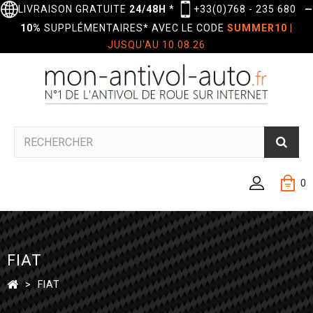
LIVRAISON GRATUITE
24/48H
*
+33(0)768 - 235 680
—
10%
SUPPLÉMENTAIRES* AVEC LE CODE
SUMMER10
|
JUSQU'AU 10.08.26
0
FIAT
>
FIAT