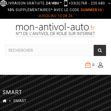
LIVRAISON GRATUITE
24/48H
*
+33(0)768 - 235 680
—
10%
SUPPLÉMENTAIRES* AVEC LE CODE
SUMMER10
|
JUSQU'AU 10.08.26
0
SMART
>
SMART