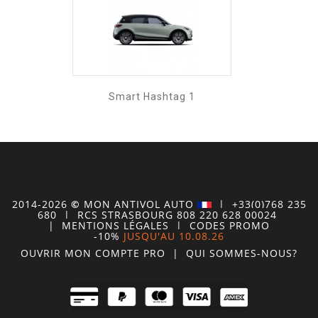
Smart Hashtag 1
2014-2026
©
MON
ANTIVOL
AUTO
| +33(0)768 235
680
| RCS STRASBOURG 808 220 628 00024
|
MENTIONS LÉGALES
|
CODES PROMO
-10%
JUSQU'AU 10.08.26
OUVRIR MON COMPTE
PRO
|
QUI SOMMES-NOUS?