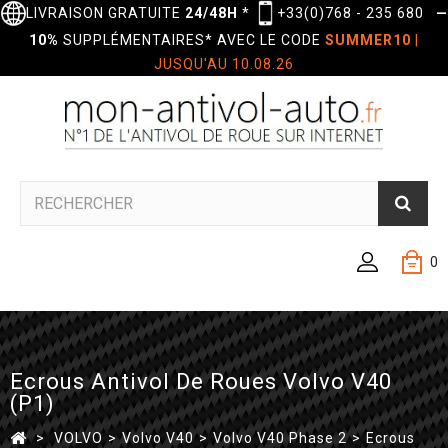
LIVRAISON GRATUITE
24/48H
*
+33(0)768 - 235 680
—
10%
SUPPLÉMENTAIRES* AVEC LE CODE
SUMMER10
|
JUSQU'AU 10.08.26
0
Ecrous Antivol De Roues Volvo V40
(P1)
>
VOLVO
>
Volvo V40
>
Volvo V40 Phase 2
>
Ecrous