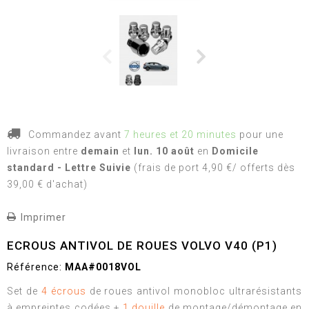
Commandez avant
7 heures et 20 minutes
pour une
livraison
entre
demain
et
lun. 10 août
en
Domicile
standard - Lettre Suivie
(frais de port 4,90 €/ offerts dès
39,00 € d'achat)
Imprimer
ECROUS ANTIVOL DE ROUES VOLVO V40 (P1)
Référence:
MAA#0018VOL
Set de
4 écrous
de roues antivol monobloc ultrarésistants
à empreintes codées +
1 douille
de montage/démontage en