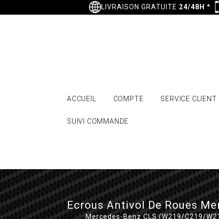
LIVRAISON GRATUITE
24/48H
*
ACCUEIL
COMPTE
SERVICE CLIENT
SUIVI COMMANDE
Ecrous Antivol De Roues M
Mercedes-Benz CLS (W219/C219/W2