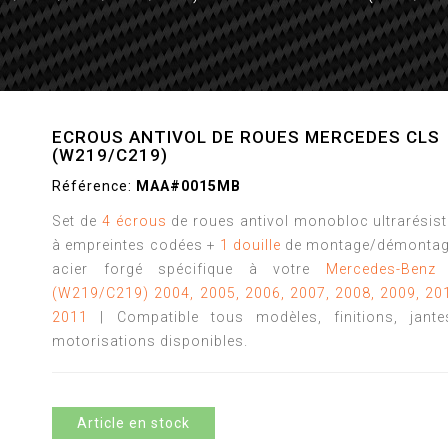
ECROUS ANTIVOL DE ROUES MERCEDES CLS
(W219/C219)
Référence:
MAA#0015MB
Set de
4 écrous
de roues antivol monobloc ultrarésis
à empreintes codées +
1 douille
de montage/démontag
acier forgé spécifique à votre
Mercedes-Benz
(W219/C219)
2004, 2005, 2006, 2007, 2008, 2009, 20
2011
| Compatible tous modèles, finitions, jante
motorisations disponibles.
Article en stock