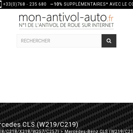
+33(0)768 - 235 680
—10%
SUPPLÉMENTAIRES* AVEC LE 
ercedes CLS (W219/C219)
18/C218/X218/W257/C257)
>
Mercedes-Benz CLS (W219/C21