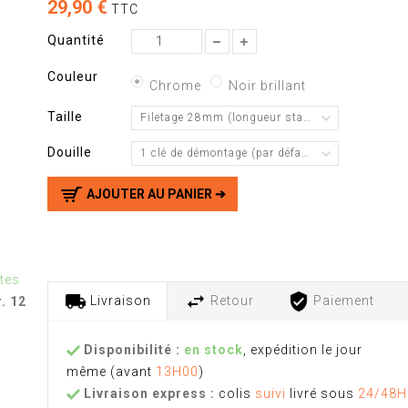
29,90 €
TTC
Quantité
Couleur
Chrome
Noir brillant
Taille
Filetage 28mm (longueur standard)
Douille
1 clé de démontage (par défaut)
AJOUTER AU PANIER ➔
tes
Livraison
Retour
Paiement
. 12
Disponibilité :
en stock
, expédition le jour
même
(avant
13H00
)
Livraison express :
colis
suivi
livré sous
24/48H