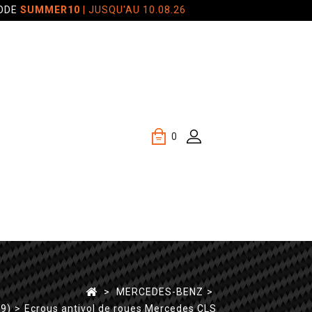
CODE
SUMMER10
| JUSQU'AU 10.08.26
0
>
MERCEDES-BENZ
>
9)
>
Ecrous antivol de roues Mercedes CLS