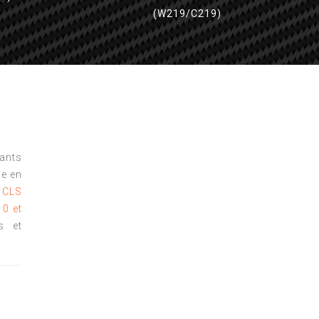
(W219/C219)
tants
e en
 CLS
10 et
s et