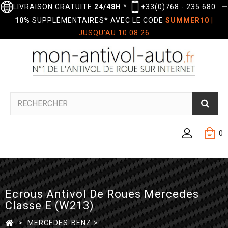
LIVRAISON GRATUITE
24/48H
*
+33(0)768 - 235 680
—
10%
SUPPLÉMENTAIRES* AVEC LE CODE
SUMMER10
|
JUSQU'AU 10.08.26
0
Ecrous Antivol De Roues Mercedes
Classe E (W213)
>
MERCEDES-BENZ
>