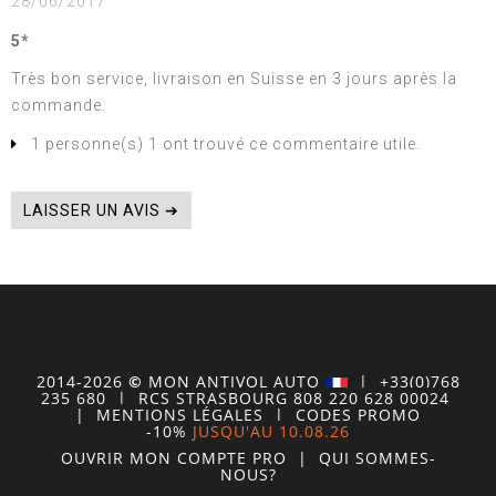
28/06/2017
5*
Très bon service, livraison en Suisse en 3 jours après la
commande.
1 personne(s) 1 ont trouvé ce commentaire utile.
LAISSER UN AVIS ➔
2014-2026
©
MON
ANTIVOL
AUTO
| +33(0)768
235 680
| RCS STRASBOURG 808 220 628 00024
|
MENTIONS LÉGALES
|
CODES PROMO
-10%
JUSQU'AU 10.08.26
OUVRIR MON COMPTE
PRO
|
QUI SOMMES-
NOUS?