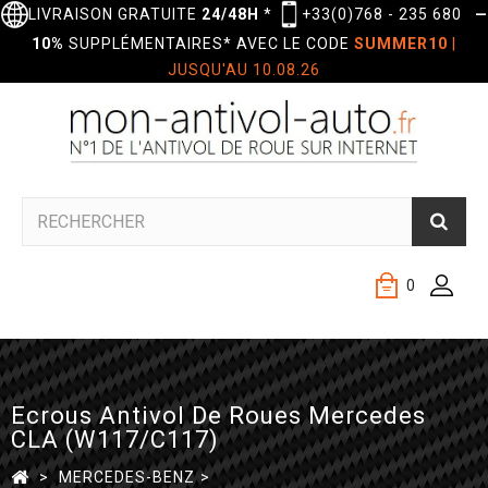
LIVRAISON GRATUITE
24/48H
*
+33(0)768 - 235 680
—
10%
SUPPLÉMENTAIRES* AVEC LE CODE
SUMMER10
|
JUSQU'AU 10.08.26
0
Ecrous Antivol De Roues Mercedes
CLA (W117/C117)
>
MERCEDES-BENZ
>