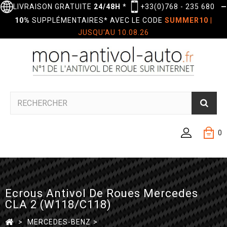
LIVRAISON GRATUITE
24/48H
*
+33(0)768 - 235 680
—
10%
SUPPLÉMENTAIRES* AVEC LE CODE
SUMMER10
|
JUSQU'AU 10.08.26
0
Ecrous Antivol De Roues Mercedes
CLA 2 (W118/C118)
>
MERCEDES-BENZ
>