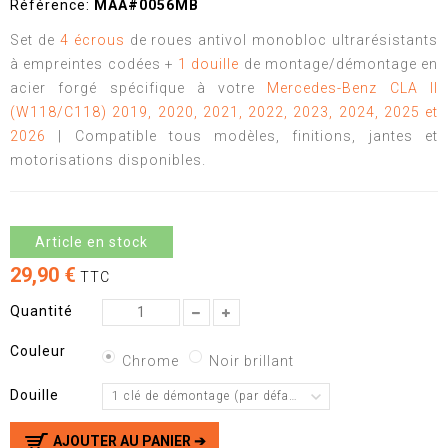
Référence:
MAA#0056MB
Set de
4 écrous
de roues antivol monobloc ultrarésistants
à empreintes codées +
1 douille
de montage/démontage en
acier forgé spécifique à votre
Mercedes-Benz CLA II
(W118/C118) 2019, 2020, 2021, 2022, 2023, 2024, 2025 et
2026
| Compatible tous modèles, finitions, jantes et
motorisations disponibles.
Article en stock
29,90 €
TTC
Quantité
Couleur
Chrome
Noir brillant
Douille
1 clé de démontage (par défaut)
AJOUTER AU PANIER ➔