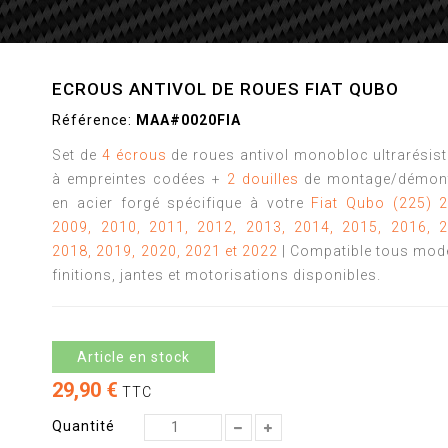
ECROUS ANTIVOL DE ROUES FIAT QUBO
Référence:
MAA#0020FIA
Set de
4 écrous
de roues antivol monobloc ultrarésis
à empreintes codées +
2 douilles
de montage/démon
en acier forgé spécifique à votre
Fiat Qubo (225)
2
2009, 2010, 2011, 2012, 2013, 2014, 2015, 2016, 2
2018, 2019, 2020, 2021 et 2022
| Compatible tous mod
finitions, jantes et motorisations disponibles.
Article en stock
29,90 €
TTC
Quantité