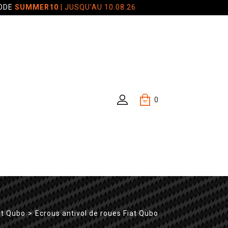
CODE
SUMMER10
| JUSQU'AU 10.08.26
0
at Qubo
>
Ecrous antivol de roues Fiat Qubo