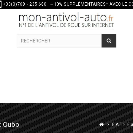
+33(0)768 - 235 680
—10%
SUPPLÉMENTAIRES* AVEC LE 
t Qubo
>
FIAT
>
Fi