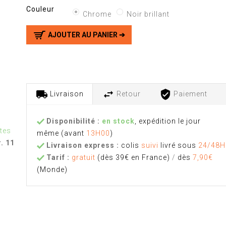
Couleur
Chrome
Noir brillant
AJOUTER AU PANIER ➔
Livraison
Retour
Paiement
Disponibilité :
en stock
, expédition le jour
tes
même
(avant
13H00
)
. 11
Livraison express :
colis
suivi
livré sous
24/48H
Tarif :
gratuit
(dès 39€ en France)
/
dès
7,90€
(Monde)