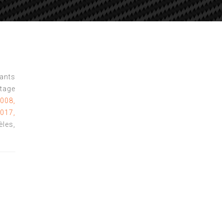
tants
tage
008,
017,
èles,