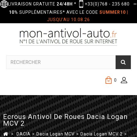
LIVRAISON GRATUITE
24/48H
*
+33(0)768 - 235 680
—
10%
SUPPLÉMENTAIRES* AVEC LE CODE
SUMMER10
|
JUSQU'AU 10.08.26
0
Ecrous Antivol De Roues Dacia Logan
MCV 2
>
DACIA
>
Dacia Logan MCV
>
Dacia Logan MCV 2
>