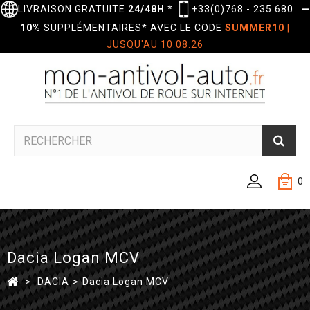
LIVRAISON GRATUITE
24/48H
*
+33(0)768 - 235 680
—
10%
SUPPLÉMENTAIRES* AVEC LE CODE
SUMMER10
|
JUSQU'AU 10.08.26
0
Dacia Logan MCV
>
DACIA
>
Dacia Logan MCV