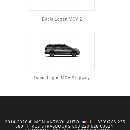
Dacia Logan MCV 2
Dacia Logan MCV Stepway
2014-2026
©
MON
ANTIVOL
AUTO
| +33(0)768 235
680
| RCS STRASBOURG 808 220 628 00024