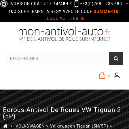
LIVRAISON GRATUITE
24/48H
*
+33(0)768 - 235 680
—
10%
SUPPLÉMENTAIRES* AVEC LE CODE
SUMMER10
|
JUSQU'AU 10.08.26
0
Ecrous Antivol De Roues VW Tiguan 2
(5P)
>
VOLKSWAGEN
>
Volkswagen Tiguan (5N/5P)
>