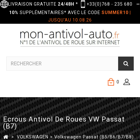
LIVRAISON GRATUITE
24/48H
*
+33(0)768 - 235 680
—
10%
SUPPLÉMENTAIRES* AVEC LE CODE
SUMMER10
|
JUSQU'AU 10.08.26
0
Ecrous Antivol De Roues VW Passat
(B7)
>
VOLKSWAGEN
>
Volkswagen Passat (B5/B6/B7/B8)