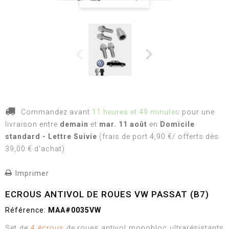
Commandez avant
11 heures et 49 minutes
pour une
livraison
entre
demain
et
mar. 11 août
en
Domicile
standard - Lettre Suivie
(frais de port 4,90 €/ offerts dès
39,00 € d'achat)
Imprimer
ECROUS ANTIVOL DE ROUES VW PASSAT (B7)
Référence:
MAA#0035VW
Set de
4 écrous
de roues antivol monobloc ultrarésistants