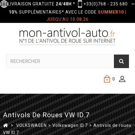
LIVRAISON GRATUITE
24/48H
*
+33(0)768 - 235 680
—
10%
SUPPLÉMENTAIRES* AVEC LE CODE
SUMMER10
|
JUSQU'AU 10.08.26
0
Antivols De Roues VW ID.7
>
VOLKSWAGEN
>
Volkswagen ID.7
>
Antivols de roues
VW ID.7