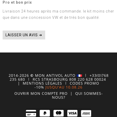
Pro et bon prix
Livraison 24 heures après ma commande. le kit moins cher
que dans une concession VW et de très bon qualité.
LAISSER UN AVIS ➔
2014-2026
©
MON
ANTIVOL
AUTO
| +33(0)768
235 680
| RCS STRASBOURG 808 220 628 00024
|
MENTIONS LÉGALES
|
CODES PROMO
-10%
JUSQU'AU 10.08.26
OUVRIR MON COMPTE
PRO
|
QUI SOMMES-
NOUS?