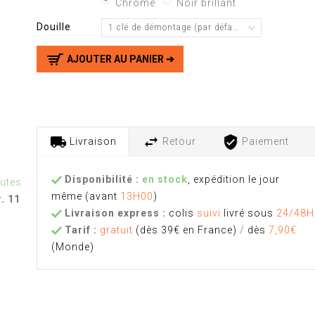
Chrome
Noir brillant
Douille
1 clé de démontage (par défaut)
AJOUTER AU PANIER ➔
Livraison
Retour
Paiement
Disponibilité :
en stock
, expédition le jour
nutes
même
(avant
13H00
)
. 11
Livraison express :
colis
suivi
livré sous
24/48H
Tarif :
gratuit
(dès 39€ en France)
/
dès
7,90€
(Monde)