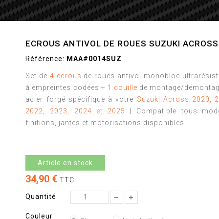
ECROUS ANTIVOL DE ROUES SUZUKI ACROSS
Référence:
MAA#0014SUZ
Set de
4 écrous
de roues antivol monobloc ultrarésis
à empreintes codées +
1 douille
de montage/démontag
acier forgé spécifique à votre
Suzuki Across 2020, 2
2022, 2023, 2024 et 2025
| Compatible tous modè
finitions, jantes et motorisations disponibles.
Article en stock
34,90 €
TTC
Quantité
Couleur