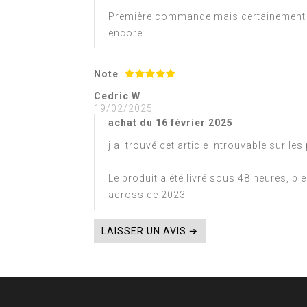
Première commande mais certainement pas
encore
Note
Cedric W
19/02/2025
achat du 16 février 2025
j'ai trouvé cet article introuvable sur l
Le produit a été livré sous 48 heures, bi
across de 2023
LAISSER UN AVIS ➔