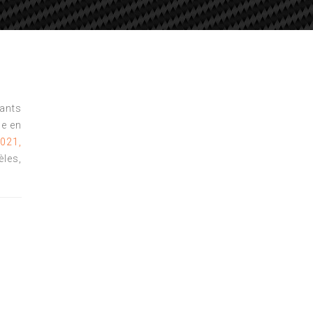
tants
e en
021,
les,