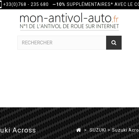
+33(0)768 - 235 680
—10%
SUPPLÉMENTAIRES* AVEC LE 
zuki Across
>
SUZUKI
>
Suzuki Acr