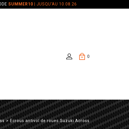
CODE
SUMMER10
| JUSQU'AU 10.08.26
0
oss
>
Ecrous antivol de roues Suzuki Across