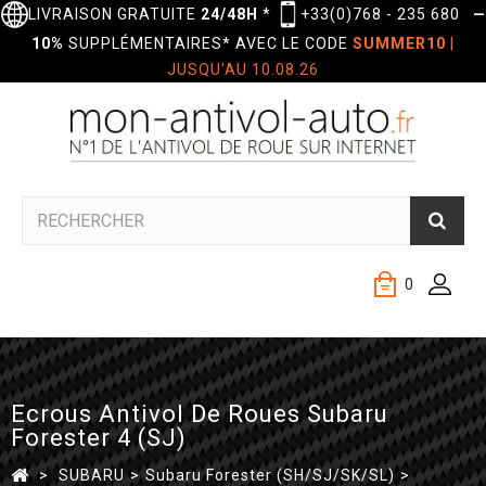
LIVRAISON GRATUITE
24/48H
*
+33(0)768 - 235 680
—
10%
SUPPLÉMENTAIRES* AVEC LE CODE
SUMMER10
|
JUSQU'AU 10.08.26
0
Ecrous Antivol De Roues Subaru
Forester 4 (SJ)
>
SUBARU
>
Subaru Forester (SH/SJ/SK/SL)
>