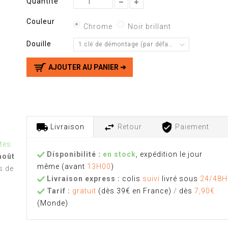
Quantité
Couleur
Chrome
Noir brillant
Douille
1 clé de démontage (par défaut)
AJOUTER AU PANIER ➔
Livraison
Retour
Paiement
tes
Disponibilité :
en stock
, expédition le jour
août
même
(avant
13H00
)
s de
Livraison express :
colis
suivi
livré sous
24/48H
Tarif :
gratuit
(dès 39€ en France)
/
dès
7,90€
(Monde)