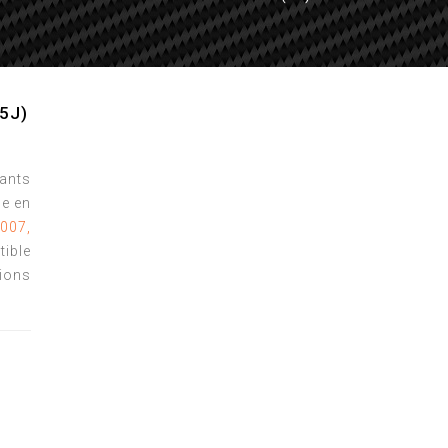
5J)
tants
e en
007,
ible
ions