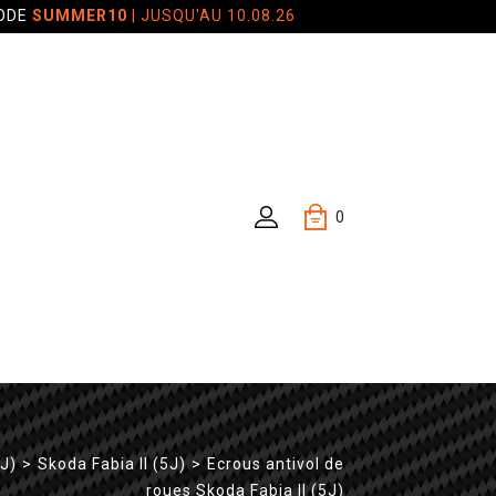
CODE
SUMMER10
| JUSQU'AU 10.08.26
0
J)
>
Skoda Fabia II (5J)
>
Ecrous antivol de
roues Skoda Fabia II (5J)