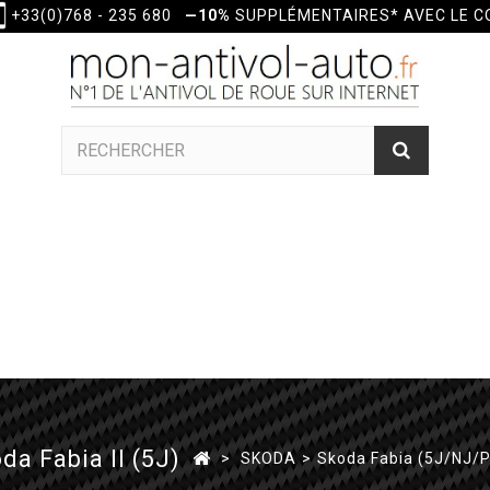
+33(0)768 - 235 680
—10%
SUPPLÉMENTAIRES* AVEC LE 
a Fabia II (5J)
>
SKODA
>
Skoda Fabia (5J/NJ/P