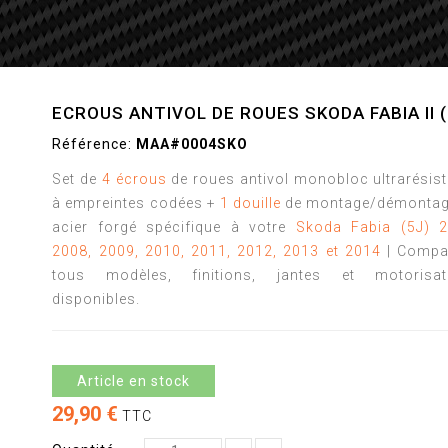
ECROUS ANTIVOL DE ROUES SKODA FABIA II (
Référence:
MAA#0004SKO
Set de
4 écrous
de roues antivol monobloc ultrarésis
à empreintes codées +
1 douille
de montage/démontag
acier forgé spécifique à votre
Skoda Fabia (5J) 2
2008, 2009, 2010, 2011, 2012, 2013 et 2014
| Compat
tous modèles, finitions, jantes et motorisat
disponibles.
Article en stock
29,90 €
TTC