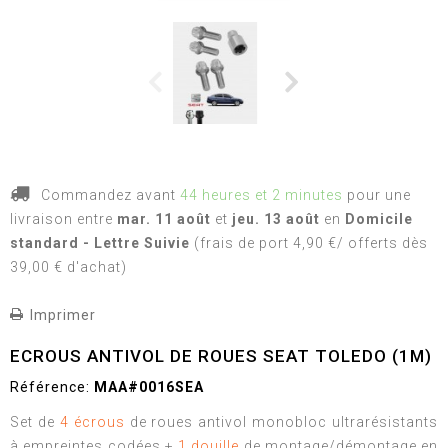
Commandez avant
44 heures et 2 minutes
pour une
livraison
entre
mar. 11 août
et
jeu. 13 août
en
Domicile
standard - Lettre Suivie
(frais de port 4,90 €/ offerts dès
39,00 € d'achat)
Imprimer
ECROUS ANTIVOL DE ROUES SEAT TOLEDO (1M)
Référence:
MAA#0016SEA
Set de
4 écrous
de roues antivol monobloc ultrarésistants
à empreintes codées +
1 douille
de montage/démontage en