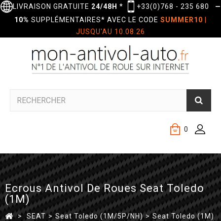
LIVRAISON GRATUITE
24/48H
*
+33(0)768 - 235 680
—
10%
SUPPLÉMENTAIRES* AVEC LE CODE
SUMMER10
|
JUSQU'AU 10.08.26
0
Ecrous Antivol De Roues Seat Toledo
(1M)
>
SEAT
>
Seat Toledo (1M/5P/NH)
>
Seat Toledo (1M)