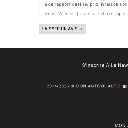
Bon rapport qualité/ prix livraison sou
Super Vendeur, très réactif et très rapid
LAISSER UN AVIS ➔
S'inscrire À La New
2014-2026
©
MON
ANTIVOL
AUTO
MON-A