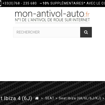
+33(0)768 - 235 680
—10%
SUPPLÉMENTAIRES* AVEC LE 
 Ibiza 4 (6J)
>
SEAT
>
Seat Ibiza (6K/6L/6J/KJ)
>