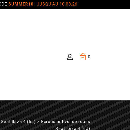
CODE
SUMMER10
| JUSQU'AU 10.08.26
0
Seat Ibiza 4 (6J)
>
Ecrous antivol de roues
Seat Ibiza 4 (6J)