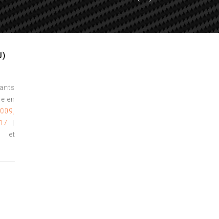
J)
tants
e en
2009,
17
|
s et