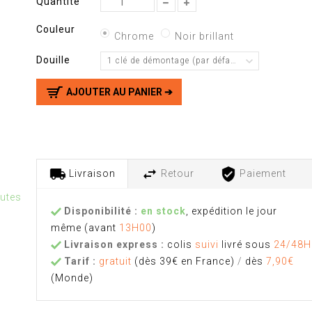
Quantité
Couleur
Chrome
Noir brillant
Douille
1 clé de démontage (par défaut)
AJOUTER AU PANIER ➔
Livraison
Retour
Paiement
nutes
Disponibilité :
en stock
, expédition le jour
même
(avant
13H00
)
Livraison express :
colis
suivi
livré sous
24/48H
Tarif :
gratuit
(dès 39€ en France)
/
dès
7,90€
(Monde)