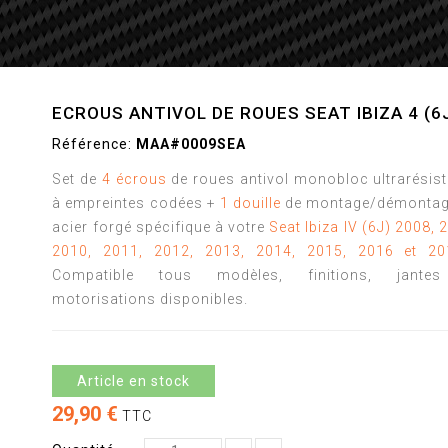
ECROUS ANTIVOL DE ROUES SEAT IBIZA 4 (6
Référence:
MAA#0009SEA
Set de
4 écrous
de roues antivol monobloc ultrarésis
à empreintes codées +
1 douille
de montage/démontag
acier forgé spécifique à votre
Seat Ibiza IV (6J) 2008, 
2010, 2011, 2012, 2013, 2014, 2015, 2016 et 20
Compatible tous modèles, finitions, jante
motorisations disponibles.
Article en stock
29,90 €
TTC