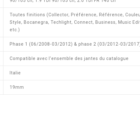
90/105 ch, 1.9 TDI 90/105 ch, 2.0 TDI FR 140 ch
Toutes finitions (Collector, Préférence, Référence, Couleu
Style, Bocanegra, Techlight, Connect, Business, Music Edi
etc.)
Phase 1 (06/2008-03/2012) & phase 2 (03/2012-03/2017
Compatible avec l'ensemble des jantes du catalogue
Italie
19mm