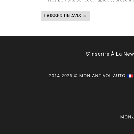
Très bon site sérieux , rapide et présen
LAISSER UN AVIS ➔
S'inscrire À La New
2014-2026
©
MON
ANTIVOL
AUTO
MON-A