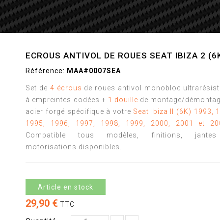
ECROUS ANTIVOL DE ROUES SEAT IBIZA 2 (6
Référence:
MAA#0007SEA
Set de
4 écrous
de roues antivol monobloc ultrarésis
à empreintes codées +
1 douille
de montage/démontag
acier forgé spécifique à votre
Seat Ibiza II (6K) 1993, 
1995, 1996, 1997, 1998, 1999, 2000, 2001 et 20
Compatible tous modèles, finitions, jante
motorisations disponibles.
Article en stock
29,90 €
TTC