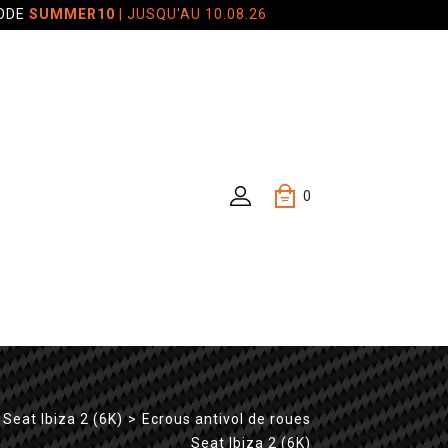
CODE
SUMMER10
| JUSQU'AU 10.08.26
0
Seat Ibiza 2 (6K)
>
Ecrous antivol de roues
Seat Ibiza 2 (6K)