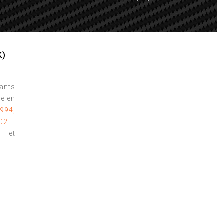
K)
tants
e en
1994,
02
|
s et