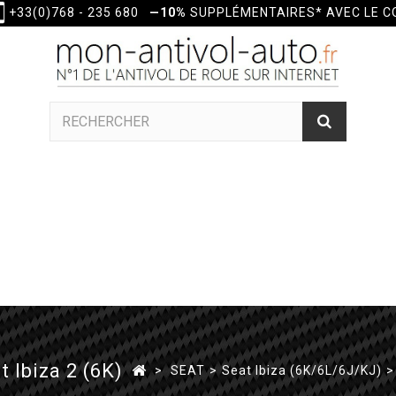
+33(0)768 - 235 680
—10%
SUPPLÉMENTAIRES* AVEC LE 
 Ibiza 2 (6K)
>
SEAT
>
Seat Ibiza (6K/6L/6J/KJ)
>