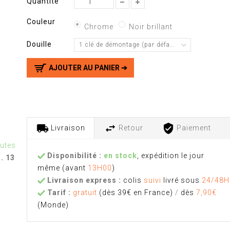
Quantité
Couleur
Chrome
Noir brillant
Douille
1 clé de démontage (par défaut)
AJOUTER AU PANIER ➔
Livraison
Retour
Paiement
nutes
Disponibilité :
en stock
, expédition le jour
u. 13
même
(avant
13H00
)
Livraison express :
colis
suivi
livré sous
24/48H
Tarif :
gratuit
(dès 39€ en France)
/
dès
7,90€
(Monde)