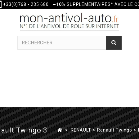
+33(0)768 - 235 680
—10%
SUPPLÉMENTAIRES* AVEC LE 
nault Twingo 3
>
RENAULT
>
Renault Twingo
>