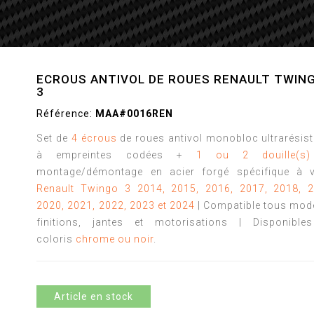
ECROUS ANTIVOL DE ROUES RENAULT TWIN
3
Référence:
MAA#0016REN
Set de
4 écrous
de roues antivol monobloc ultrarésis
à empreintes codées +
1 ou 2 douille(s)
montage/démontage en acier forgé spécifique à v
Renault Twingo 3 2014, 2015, 2016, 2017, 2018, 2
2020, 2021, 2022, 2023 et 2024
| Compatible tous mod
finitions, jantes et motorisations | Disponible
coloris
chrome ou noir
.
Article en stock