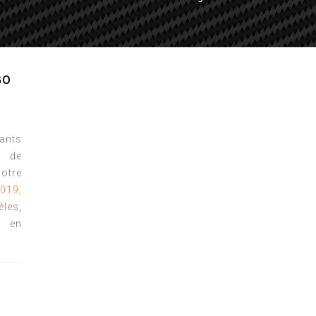
GO
tants
de
otre
019,
èles,
s en