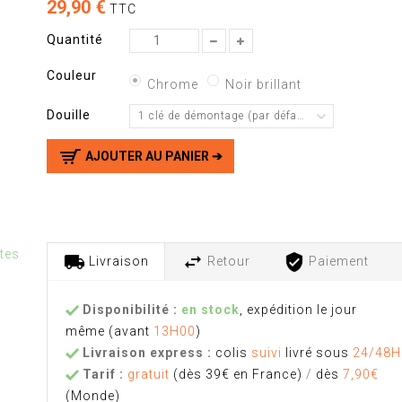
29,90 €
TTC
Quantité
Couleur
Chrome
Noir brillant
Douille
1 clé de démontage (par défaut)
AJOUTER AU PANIER ➔
tes
Livraison
Retour
Paiement
Disponibilité :
en stock
, expédition le jour
même
(avant
13H00
)
Livraison express :
colis
suivi
livré sous
24/48H
Tarif :
gratuit
(dès 39€ en France)
/
dès
7,90€
(Monde)