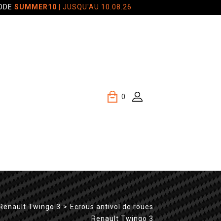
CODE
SUMMER10
| JUSQU'AU 10.08.26
0
Renault Twingo 3
>
Ecrous antivol de roues
Renault Twingo 3