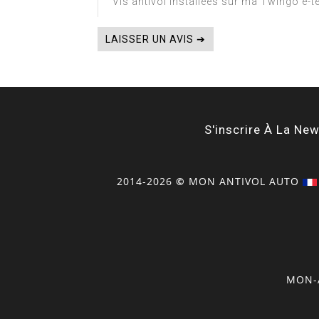
Vis antivol installées sur ma Twingo e-t
LAISSER UN AVIS ➔
S'inscrire À La New
2014-2026
©
MON
ANTIVOL
AUTO
MON-A