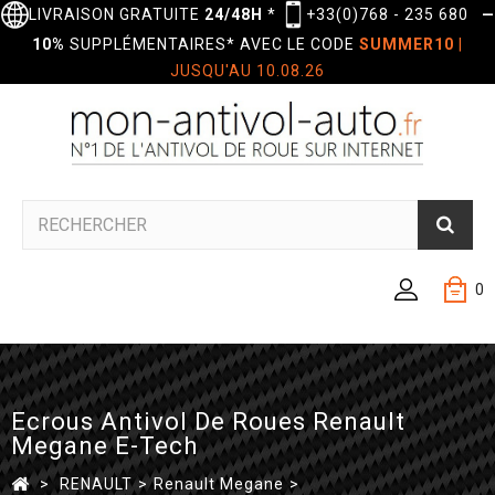
LIVRAISON GRATUITE
24/48H
*
+33(0)768 - 235 680
—
10%
SUPPLÉMENTAIRES* AVEC LE CODE
SUMMER10
|
JUSQU'AU 10.08.26
0
Ecrous Antivol De Roues Renault
Megane E-Tech
>
RENAULT
>
Renault Megane
>