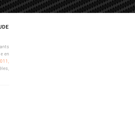
UDE
tants
e en
2011,
les,