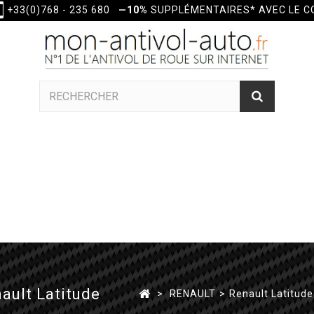
+33(0)768 - 235 680
—10%
SUPPLÉMENTAIRES* AVEC LE 
ault Latitude
>
RENAULT
>
Renault Latitude