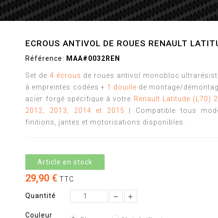
ECROUS ANTIVOL DE ROUES RENAULT LATIT
Référence:
MAA#0032REN
Set de
4 écrous
de roues antivol monobloc ultrarésis
à empreintes codées +
1 douille
de montage/démontag
acier forgé spécifique à votre
Renault Latitude (L70) 
2012, 2013, 2014 et 2015
| Compatible tous modè
finitions, jantes et motorisations disponibles.
Article en stock
29,90 €
TTC
Quantité
Couleur