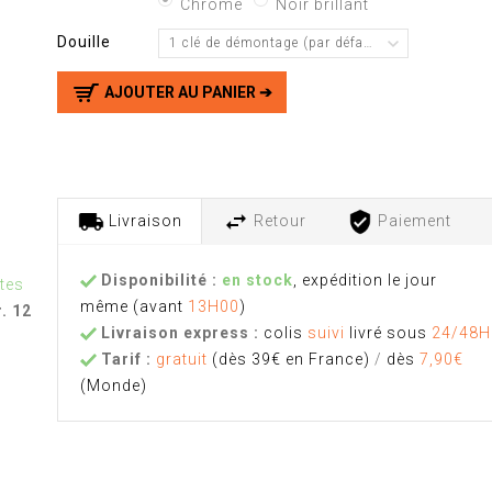
Chrome
Noir brillant
Douille
1 clé de démontage (par défaut)
AJOUTER AU PANIER ➔
Livraison
Retour
Paiement
Disponibilité :
en stock
, expédition le jour
tes
même
(avant
13H00
)
. 12
Livraison express :
colis
suivi
livré sous
24/48H
Tarif :
gratuit
(dès 39€ en France)
/
dès
7,90€
(Monde)