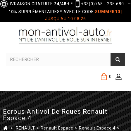
LIVRAISON GRATUITE
24/48H
*
+33(0)768 - 235 680
—
10%
SUPPLÉMENTAIRES* AVEC LE CODE
SUMMER10
|
JUSQU'AU 10.08.26
0
Ecrous Antivol De Roues Renault
Espace 4
>
RENAULT
>
Renault Espace
>
Renault Espace 4
>