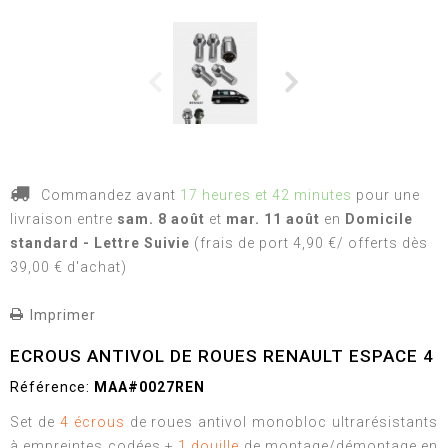
Commandez avant
17 heures et 42 minutes
pour une
livraison
entre
sam. 8 août
et
mar. 11 août
en
Domicile
standard - Lettre Suivie
(frais de port 4,90 €/ offerts dès
39,00 € d'achat)
Imprimer
ECROUS ANTIVOL DE ROUES RENAULT ESPACE 4
Référence:
MAA#0027REN
Set de
4 écrous
de roues antivol monobloc ultrarésistants
à empreintes codées +
1 douille
de montage/démontage en