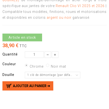
douille(s)
de montage/démontage en acier forgé à froid
spécifique aux jantes de votre
Renault Clio VI 2025 et 2026
|
Compatible tous modèles, finitions, roues et motorisations
et disponibles en coloris
argent ou noir
galvanisé.
Article en stock
38,90 €
TTC
Quantité
Couleur
Chrome
Noir mat
Douille
1 clé de démontage (par défaut)
AJOUTER AU PANIER ➔