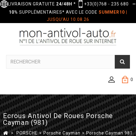
LIVRAISON GRATUITE
24/48H
*
+33(0)768 - 235 680
—
10%
SUPPLÉMENTAIRES* AVEC LE CODE
SUMMER10
|
JUSQU'AU 10.08.26
0
Ecrous Antivol De Roues Porsche
Cayman (981)
>
PORSCHE
>
Porsche Cayman
>
Porsche Cayman 981