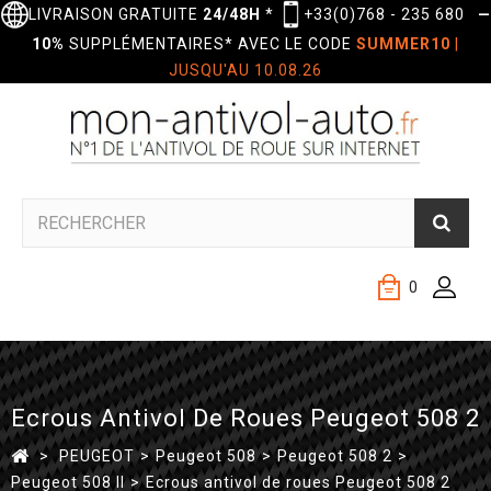
LIVRAISON GRATUITE
24/48H
*
+33(0)768 - 235 680
—
10%
SUPPLÉMENTAIRES* AVEC LE CODE
SUMMER10
|
JUSQU'AU 10.08.26
0
Ecrous Antivol De Roues Peugeot 508 2
>
PEUGEOT
>
Peugeot 508
>
Peugeot 508 2
>
Peugeot 508 II
>
Ecrous antivol de roues Peugeot 508 2