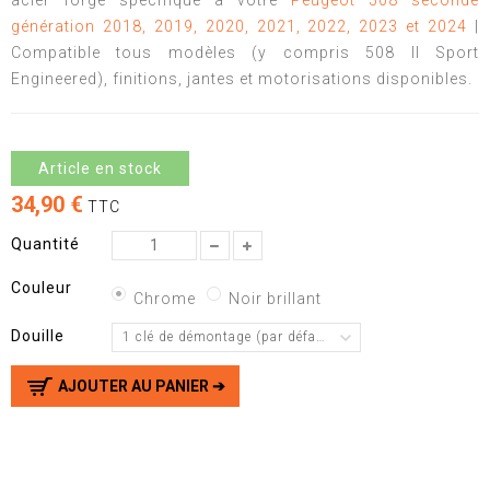
acier forgé spécifique à votre
Peugeot 508 seconde
génération 2018, 2019, 2020, 2021, 2022, 2023 et 2024
|
Compatible tous modèles (y compris 508 II Sport
Engineered), finitions, jantes et motorisations disponibles.
Article en stock
34,90 €
TTC
Quantité
Couleur
Chrome
Noir brillant
Douille
1 clé de démontage (par défaut)
AJOUTER AU PANIER ➔