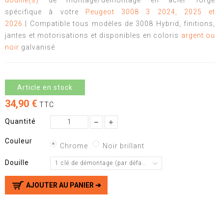
douille(s)
de montage/démontage en acier forgé
spécifique à votre
Peugeot 3008 3 2024, 2025 et
2026
| Compatible tous modèles de 3008 Hybrid, finitions,
jantes et motorisations et disponibles en coloris
argent ou
noir
galvanisé.
Article en stock
34,90 €
TTC
Quantité
Couleur
Chrome
Noir brillant
Douille
1 clé de démontage (par défaut)
AJOUTER AU PANIER ➔