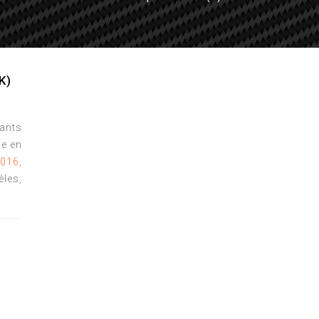
K)
tants
e en
2016,
èles,