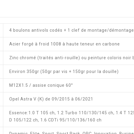
4 boulons antivols codés + 1 clef de montage/démontage
Acier forgé à froid 1008 à haute teneur en carbone
Zinc chromé (traités anti-rouille) ou peinture coloris noir 
Environ 350gr (50gr par vis + 150gr pour la douille)
M12X1.5 / assise conique 60°
Opel Astra V (K) de 09/2015 à 06/2021
Essence:1.0 T 105 ch, 1.2 Turbo 110/130/145 ch, 1.4 T 125
D 105/122 ch, 1.6 CDTi 95/110/136/160 ch
Dynamic, Elite, Sport, Sport Pack, OPC, Innovation, Busin