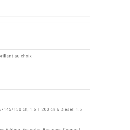
brillant au choix
/145/150 ch, 1.6 T 200 ch & Diesel: 1.5
ess Edition, Essentia, Business Connect,