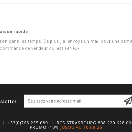
raison rapide
ison dans les temps. De plus j'ai envoyé un mail pour une dema
recommande ce vendeur qui est sérieux.
sletter
| +33(0)768 235 680
| RCS STRASBOURG 808 220 628 0
PROMO -10%
JUSQU'AU 10.08.26