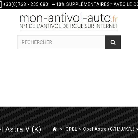
+33(0)768 - 235 680
—10%
SUPPLÉMENTAIRES* AVEC LE 
l Astra V (K)
>
OPEL
>
Opel Astra (G/H/J/K/L)