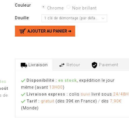
Couleur
Chrome
Noir brillant
Douille
1 clé de démontage (par défaut)
AJOUTER AU PANIER ➔
Livraison
Retour
Paiement
Disponibilité :
en stock
, expédition le jour
tes
même
(avant
13H00
)
août
Livraison express :
colis
suivi
livré sous
24/48H
s de
Tarif :
gratuit
(dès 39€ en France)
/
dès
7,90€
(Monde)