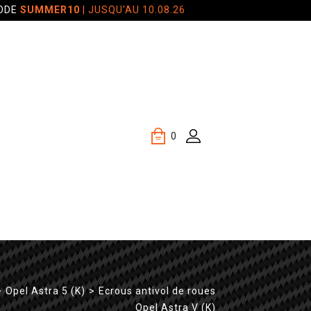
CODE
SUMMER10
| JUSQU'AU 10.08.26
0
>
Opel Astra 5 (K)
>
Ecrous antivol de roues
Opel Astra V (K)