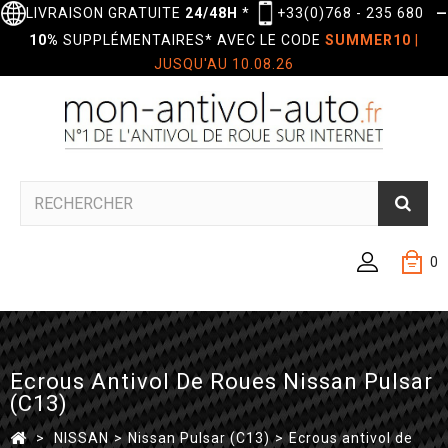
LIVRAISON GRATUITE
24/48H
*
+33(0)768 - 235 680
—
10%
SUPPLÉMENTAIRES* AVEC LE CODE
SUMMER10
|
JUSQU'AU 10.08.26
0
Ecrous Antivol De Roues Nissan Pulsar
(C13)
>
NISSAN
>
Nissan Pulsar (C13)
>
Ecrous antivol de