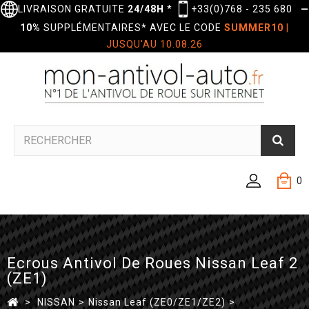
LIVRAISON GRATUITE
24/48H
*
+33(0)768 - 235 680
—
10%
SUPPLÉMENTAIRES* AVEC LE CODE
SUMMER10
|
JUSQU'AU 10.08.26
0
Ecrous Antivol De Roues Nissan Leaf 2
(ZE1)
>
NISSAN
>
Nissan Leaf (ZE0/ZE1/ZE2)
>