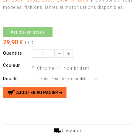
ZR 2001, 2002, 2003, 2004 et 2005
| Compatible tous
modèles, finitions, jantes et motorisations disponibles.
Article en stock
29,90 €
TTC
Quantité
Couleur
Chrome
Noir brillant
Douille
1 clé de démontage (par défaut)
AJOUTER AU PANIER ➔
Livraison