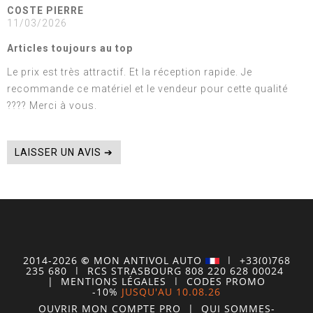
COSTE PIERRE
11/03/2026
Articles toujours au top
Le prix est très attractif. Et la réception rapide. Je
recommande ce matériel et le vendeur pour cette qualité
???? Merci à vous.
LAISSER UN AVIS ➔
2014-2026
©
MON
ANTIVOL
AUTO
| +33(0)768
235 680
| RCS STRASBOURG 808 220 628 00024
|
MENTIONS LÉGALES
|
CODES PROMO
-10%
JUSQU'AU 10.08.26
OUVRIR MON COMPTE
PRO
|
QUI SOMMES-