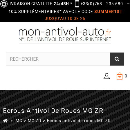
LIVRAISON GRATUITE
24/48H
*
+33(0)768 - 235 680
—
10%
SUPPLÉMENTAIRES* AVEC LE CODE
SUMMER10
|
JUSQU'AU 10.08.26
0
Ecrous Antivol De Roues MG ZR
>
MG
>
MG ZR
>
Ecrous antivol de roues MG ZR