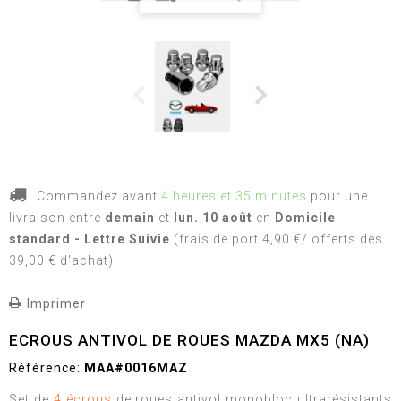
Commandez avant
4 heures et 35 minutes
pour une
livraison
entre
demain
et
lun. 10 août
en
Domicile
standard - Lettre Suivie
(frais de port 4,90 €/ offerts dès
39,00 € d'achat)
Imprimer
ECROUS ANTIVOL DE ROUES MAZDA MX5 (NA)
Référence:
MAA#0016MAZ
Set de
4 écrous
de roues antivol monobloc ultrarésistants