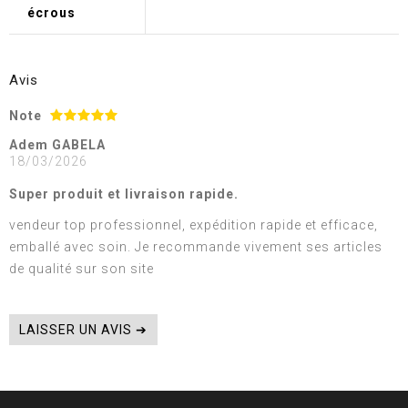
écrous
Avis
Note
Adem GABELA
18/03/2026
Super produit et livraison rapide.
vendeur top professionnel, expédition rapide et efficace,
emballé avec soin. Je recommande vivement ses articles
de qualité sur son site
LAISSER UN AVIS ➔