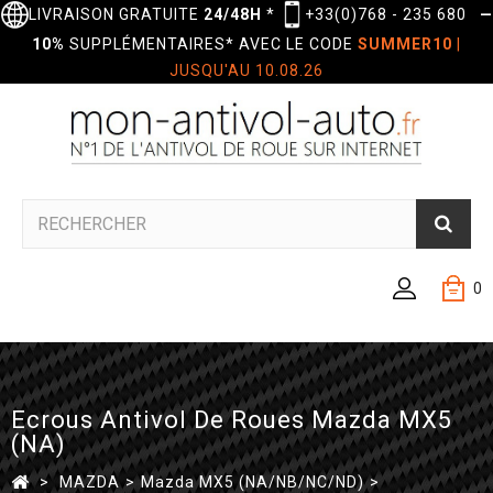
LIVRAISON GRATUITE
24/48H
*
+33(0)768 - 235 680
—
10%
SUPPLÉMENTAIRES* AVEC LE CODE
SUMMER10
|
JUSQU'AU 10.08.26
0
Ecrous Antivol De Roues Mazda MX5
(NA)
>
MAZDA
>
Mazda MX5 (NA/NB/NC/ND)
>