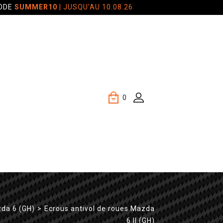
CODE
SUMMER10
| JUSQU'AU 10.08.26
0
da 6 (GH)
>
Ecrous antivol de roues Mazda
6 II (GH)