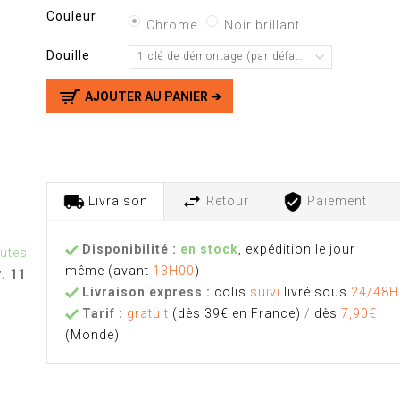
Couleur
Chrome
Noir brillant
Douille
1 clé de démontage (par défaut)
AJOUTER AU PANIER ➔
Livraison
Retour
Paiement
Disponibilité :
en stock
, expédition le jour
nutes
même
(avant
13H00
)
. 11
Livraison express :
colis
suivi
livré sous
24/48H
Tarif :
gratuit
(dès 39€ en France)
/
dès
7,90€
(Monde)