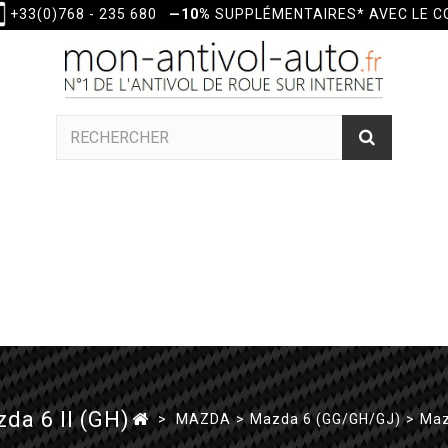
+33(0)768 - 235 680
—10%
SUPPLÉMENTAIRES* AVEC LE 
da 6 II (GH)
>
MAZDA
>
Mazda 6 (GG/GH/GJ)
>
Maz