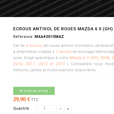
ECROUS ANTIVOL DE ROUES MAZDA 6 II (GH)
Référence:
MAA#0010MAZ
Set de
4 écrous
de roues antivol monobloc ultrarésis
à empreintes codées +
1 douille
de montage/démontag
acier forgé spécifique à votre
Mazda 6 II (GH) 2008, 
2010, 2011, 2012 et 2013
| Compatible tous modè
finitions, jantes et motorisations disponibles.
Article en stock
29,90 €
TTC
Quantité