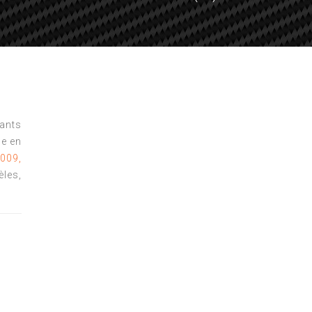
tants
e en
2009,
les,