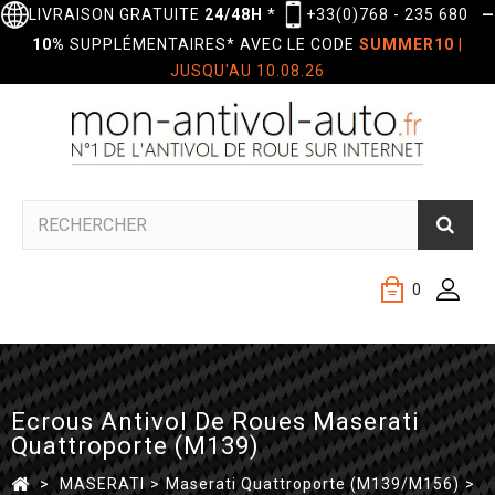
LIVRAISON GRATUITE
24/48H
*
+33(0)768 - 235 680
—
10%
SUPPLÉMENTAIRES* AVEC LE CODE
SUMMER10
|
JUSQU'AU 10.08.26
0
Ecrous Antivol De Roues Maserati
Quattroporte (M139)
>
MASERATI
>
Maserati Quattroporte (M139/M156)
>