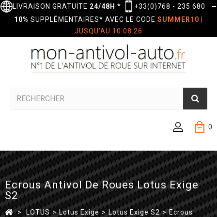
LIVRAISON GRATUITE
24/48H
*
+33(0)768 - 235 680
—
10%
SUPPLÉMENTAIRES* AVEC LE CODE
SUMMER10
|
JUSQU'AU 10.08.26
0
Ecrous Antivol De Roues Lotus Exige
S2
>
LOTUS
>
Lotus Exige
>
Lotus Exige S2
>
Ecrous