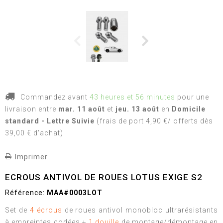
Commandez avant
43 heures et 56 minutes
pour une
livraison
entre
mar. 11 août
et
jeu. 13 août
en
Domicile
standard - Lettre Suivie
(frais de port 4,90 €/ offerts dès
39,00 € d'achat)
Imprimer
ECROUS ANTIVOL DE ROUES LOTUS EXIGE S2
Référence:
MAA#0003LOT
Set de
4 écrous
de roues antivol monobloc ultrarésistants
à empreintes codées +
1 douille
de montage/démontage en