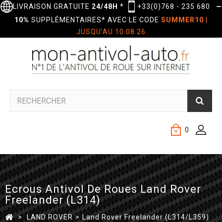
LIVRAISON GRATUITE
24/48H
*
+33(0)768 - 235 680
—
10%
SUPPLÉMENTAIRES* AVEC LE CODE
SUMMER10
|
JUSQU'AU 10.08.26
0
Ecrous Antivol De Roues Land Rover
Freelander (L314)
>
LAND ROVER
>
Land Rover Freelander (L314/L359)