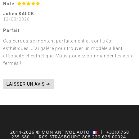
Note
Julien KALCK
12/03/2026
Parfait
Ces écrous se montent parfaitement et sont très
esthétiques. J’ai galéré pour trouver un modèle alliant
efficacité et esthétique. Vous pouvez commander les yeux
fermés !
LAISSER UN AVIS ➔
2014-2026
©
MON
ANTIVOL
AUTO
| +33(0)768
235 680
| RCS STRASBOURG 808 220 628 00024