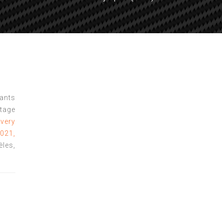
tants
tage
very
021,
èles,