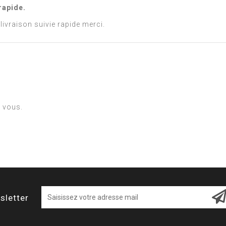
rapide.
livraison suivie rapide merci.
à vous.
sletter