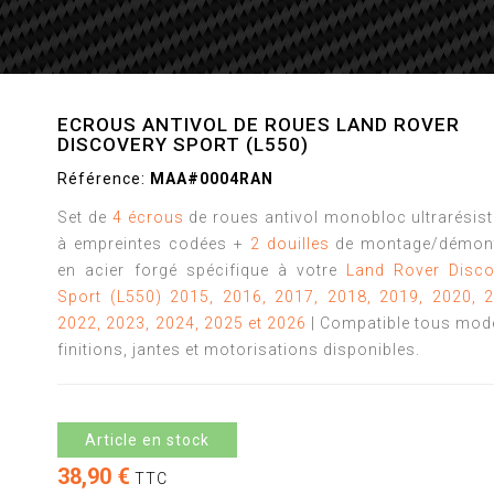
ECROUS ANTIVOL DE ROUES LAND ROVER
DISCOVERY SPORT (L550)
Référence:
MAA#0004RAN
Set de
4 écrous
de roues antivol monobloc ultrarésis
à empreintes codées +
2 douilles
de montage/démon
en acier forgé spécifique à votre
Land Rover Disco
Sport (L550) 2015, 2016,
2017, 2018, 2019, 2020, 2
2022, 2023, 2024, 2025 et 2026
| Compatible tous mod
finitions, jantes et motorisations disponibles.
Article en stock
38,90 €
TTC