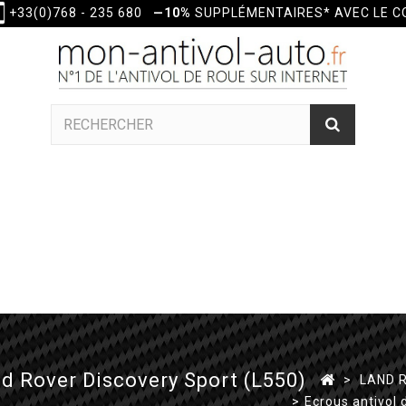
+33(0)768 - 235 680
—10%
SUPPLÉMENTAIRES* AVEC LE 
d Rover Discovery Sport (L550)
>
LAND 
>
Ecrous antivol 