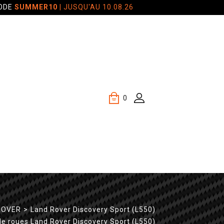
CODE
SUMMER10
| JUSQU'AU 10.08.26
0
ROVER
>
Land Rover Discovery Sport (L550)
de roues Land Rover Discovery Sport (L550)