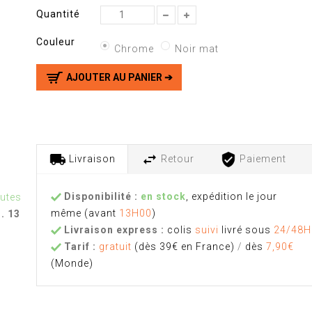
Quantité
Couleur
Chrome
Noir mat
AJOUTER AU PANIER ➔
Livraison
Retour
Paiement
Disponibilité :
en stock
, expédition le jour
nutes
même
(avant
13H00
)
u. 13
Livraison express :
colis
suivi
livré sous
24/48H
Tarif :
gratuit
(dès 39€ en France)
/
dès
7,90€
(Monde)