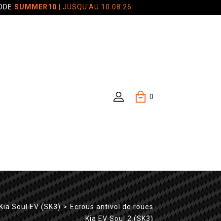
CODE
SUMMER10
| JUSQU'AU 10.08.26
0
Kia Soul EV (SK3)
>
Ecrous antivol de roues
Kia EV Soul 2 (SK3)