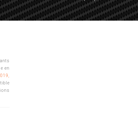
tants
e en
019,
ible
ions