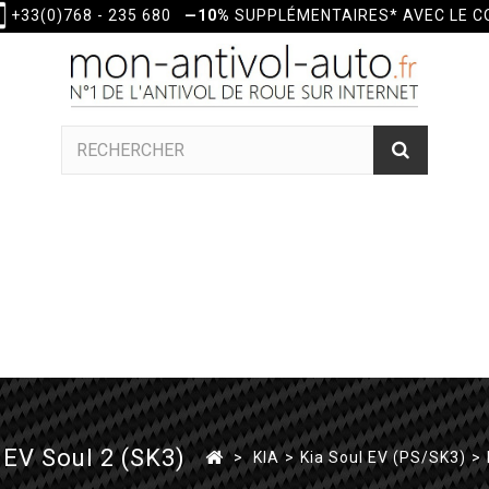
+33(0)768 - 235 680
—10%
SUPPLÉMENTAIRES* AVEC LE 
 EV Soul 2 (SK3)
>
KIA
>
Kia Soul EV (PS/SK3)
>