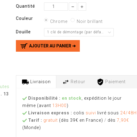
Quantité
Couleur
Chrome
Noir brillant
Douille
1 clé de démontage (par défaut)
AJOUTER AU PANIER ➔
Livraison
Retour
Paiement
nutes
u. 13
Disponibilité :
en stock
, expédition le jour
même
(avant
13H00
)
Livraison express :
colis
suivi
livré sous
24/48H
Tarif :
gratuit
(dès 39€ en France)
/
dès
7,90€
(Monde)