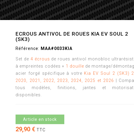
ECROUS ANTIVOL DE ROUES KIA EV SOUL 2
(SK3)
Référence:
MAA#0033KIA
Set de
4 écrous
de roues antivol monobloc ultrarésis
à empreintes codées +
1 douille
de montage/démontag
acier forgé spécifique à votre
Kia EV Soul 2 (SK3) 2
2020, 2021, 2022, 2023, 2024, 2025 et 2026
| Compat
tous modèles, finitions, jantes et motorisat
disponibles.
Article en stock
29,90 €
TTC