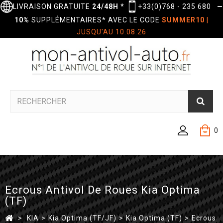
LIVRAISON GRATUITE
24/48H
*
+33(0)768 - 235 680
—
10%
SUPPLÉMENTAIRES* AVEC LE CODE
SUMMER10
|
JUSQU'AU 10.08.26
0
Ecrous Antivol De Roues Kia Optima
(TF)
>
KIA
>
Kia Optima (TF/JF)
>
Kia Optima (TF)
>
Ecrous