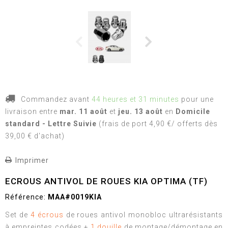
Commandez avant
44 heures et 31 minutes
pour une
livraison
entre
mar. 11 août
et
jeu. 13 août
en
Domicile
standard - Lettre Suivie
(frais de port 4,90 €/ offerts dès
39,00 € d'achat)
Imprimer
ECROUS ANTIVOL DE ROUES KIA OPTIMA (TF)
Référence:
MAA#0019KIA
Set de
4 écrous
de roues antivol monobloc ultrarésistants
à empreintes codées +
1 douille
de montage/démontage en