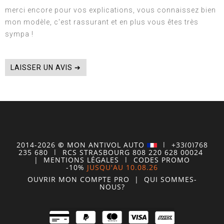
merci encore pour vos explications, vous connaissez bien
mon modèle, c'est rassurant et en plus vous êtes très
sympa !
LAISSER UN AVIS ➔
2014-2026
©
MON
ANTIVOL
AUTO
| +33(0)768
235 680
| RCS STRASBOURG 808 220 628 00024
|
MENTIONS LÉGALES
|
CODES PROMO
-10%
JUSQU'AU 10.08.26
OUVRIR MON COMPTE
PRO
|
QUI SOMMES-
NOUS?