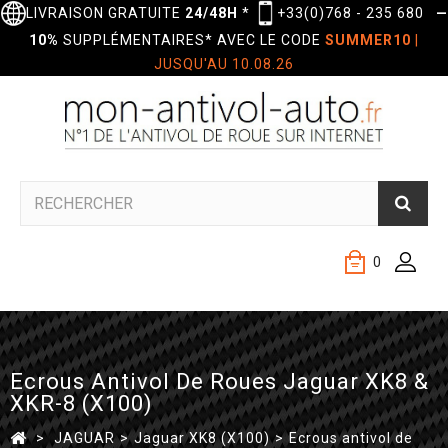
LIVRAISON GRATUITE
24/48H
*
+33(0)768 - 235 680
—
10%
SUPPLÉMENTAIRES* AVEC LE CODE
SUMMER10
|
JUSQU'AU 10.08.26
0
Ecrous Antivol De Roues Jaguar XK8 &
XKR-8 (X100)
>
JAGUAR
>
Jaguar XK8 (X100)
>
Ecrous antivol de