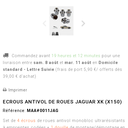
Commandez avant
19 heures et 12 minutes
pour une
livraison
entre
sam. 8 août
et
mar. 11 août
en
Domicile
standard - Lettre Suivie
(frais de port 5,90 €/ offerts dès
39,00 € d'achat)
Imprimer
ECROUS ANTIVOL DE ROUES JAGUAR XK (X150)
Référence:
MAA#0011JAG
Set de
4 écrous
de roues antivol monobloc ultrarésistants
à empreintes codées +
1 douille
de montage/démontage en