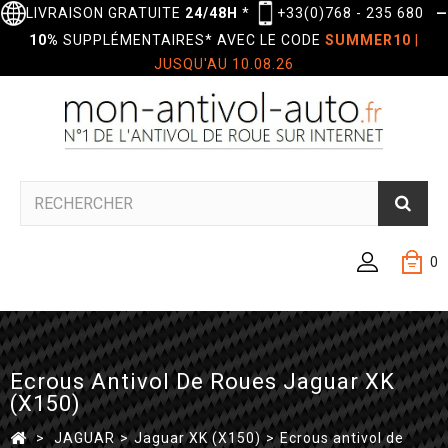
LIVRAISON GRATUITE
24/48H
*
+33(0)768 - 235 680
—
10%
SUPPLÉMENTAIRES* AVEC LE CODE
SUMMER10
|
JUSQU'AU 10.08.26
0
Ecrous Antivol De Roues Jaguar XK
(X150)
>
JAGUAR
>
Jaguar XK (X150)
>
Ecrous antivol de