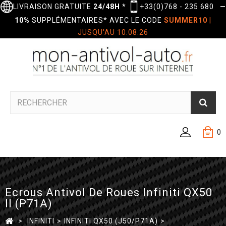
LIVRAISON GRATUITE
24/48H
*
+33(0)768 - 235 680
—
10%
SUPPLÉMENTAIRES* AVEC LE CODE
SUMMER10
|
JUSQU'AU 10.08.26
0
Ecrous Antivol De Roues Infiniti QX50
II (P71A)
>
INFINITI
>
INFINITI QX50 (J50/P71A)
>