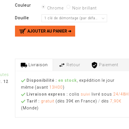
Couleur
Chrome
Noir brillant
Douille
1 clé de démontage (par défaut)
AJOUTER AU PANIER ➔
Livraison
Retour
Paiement
nutes
Disponibilité :
en stock
, expédition le jour
. 12
même
(avant
13H00
)
Livraison express :
colis
suivi
livré sous
24/48H
Tarif :
gratuit
(dès 39€ en France)
/
dès
7,90€
(Monde)