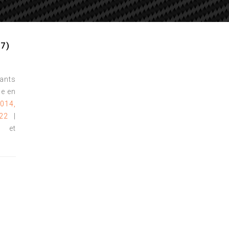
7)
tants
e en
2014,
22
|
s et