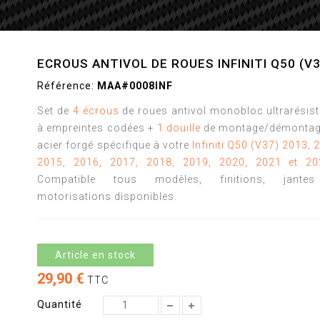
ECROUS ANTIVOL DE ROUES INFINITI Q50 (V3
Référence:
MAA#0008INF
Set de
4 écrous
de roues antivol monobloc ultrarésis
à empreintes codées +
1 douille
de montage/démontag
acier forgé spécifique à votre
Infiniti Q50 (V37) 2013, 
2015, 2016, 2017, 2018, 2019, 2020, 2021 et 20
Compatible tous modèles, finitions, jante
motorisations disponibles.
Article en stock
29,90 €
TTC
Quantité