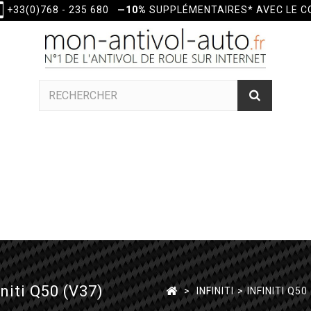
+33(0)768 - 235 680
—10%
SUPPLÉMENTAIRES* AVEC LE 
niti Q50 (V37)
>
INFINITI
>
INFINITI Q50