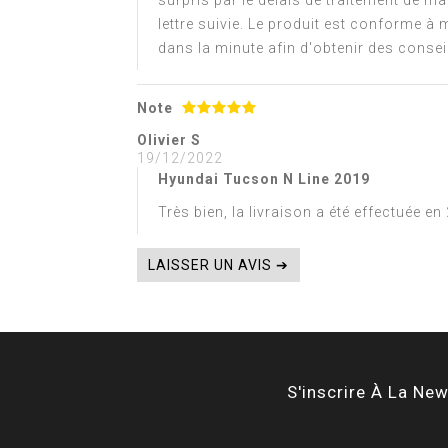
surpris par le délais de traitement de 
lettre suivie. Le produit est conforme à m
dans la minute afin d'obtenir des conse
Note
Olivier S
19/12/2022
Hyundai Tucson N Line 2019
Très bien, la livraison a été effectuée e
LAISSER UN AVIS ➔
S'inscrire À La New