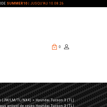
CODE
SUMMER10
| JUSQU'AU 10.08.26
0
n (JM/LM/TL/NX4)
>
Hyundai Tucson 3 (TL)
ous antivol de roues Hyundai Tucson 3 (TL)