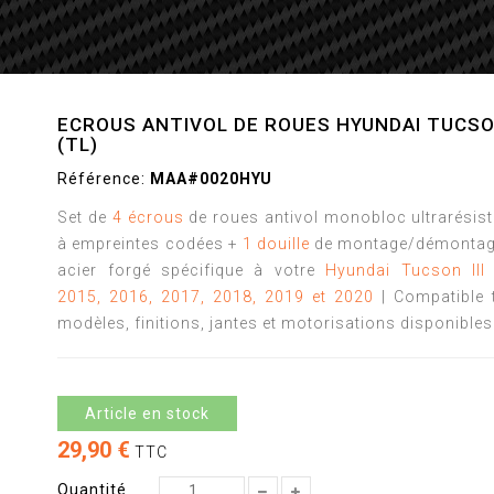
ECROUS ANTIVOL DE ROUES HYUNDAI TUCSO
(TL)
Référence:
MAA#0020HYU
Set de
4 écrous
de roues antivol monobloc ultrarésis
à empreintes codées +
1 douille
de montage/démontag
acier forgé spécifique à votre
Hyundai Tucson III 
2015, 2016, 2017, 2018, 2019 et 2020
| Compatible 
modèles, finitions, jantes et motorisations disponibles
Article en stock
29,90 €
TTC
Quantité