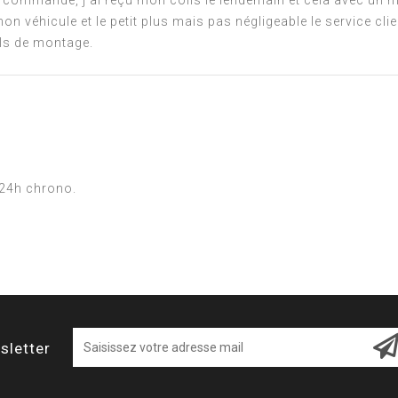
ma commande, j'ai reçu mon colis le lendemain et cela avec un 
on véhicule et le petit plus mais pas négligeable le service clie
ils de montage.
n 24h chrono.
sletter