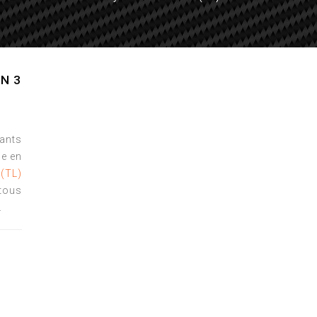
N 3
tants
e en
(TL)
tous
.