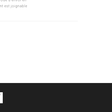
mode d'envoi en
nt est joignable