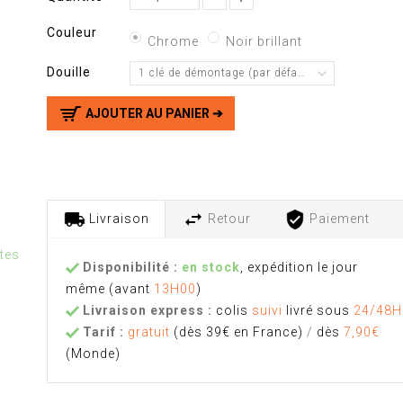
Couleur
Chrome
Noir brillant
Douille
1 clé de démontage (par défaut)
AJOUTER AU PANIER ➔
Livraison
Retour
Paiement
tes
Disponibilité :
en stock
, expédition le jour
même
(avant
13H00
)
Livraison express :
colis
suivi
livré sous
24/48H
Tarif :
gratuit
(dès 39€ en France)
/
dès
7,90€
(Monde)