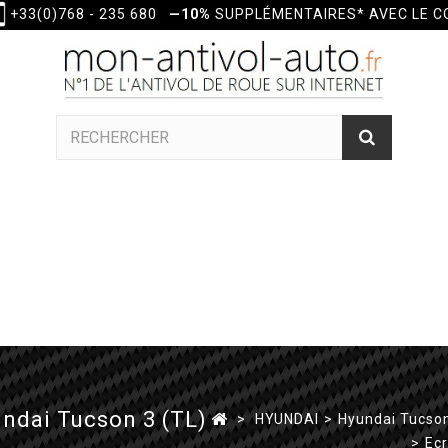
+33(0)768 - 235 680
—10%
SUPPLÉMENTAIRES* AVEC LE 
ndai Tucson 3 (TL)
>
HYUNDAI
>
Hyundai Tucso
>
Ecr