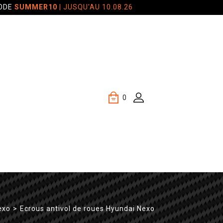
CODE
SUMMER10
| JUSQU'AU 10.08.26
0
exo
>
Ecrous antivol de roues Hyundai Nexo