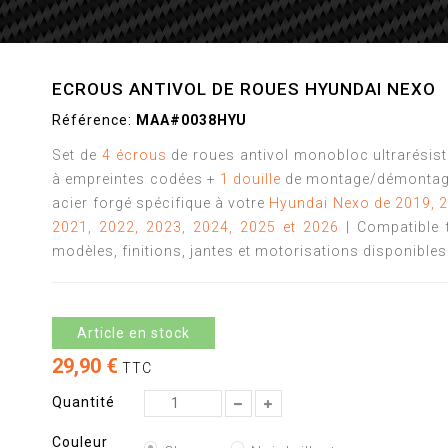
ECROUS ANTIVOL DE ROUES HYUNDAI NEXO
Référence:
MAA#0038HYU
Set de
4 écrous
de roues antivol monobloc ultrarésis
à empreintes codées +
1 douille
de montage/démontag
acier forgé spécifique à votre
Hyundai Nexo de 2019, 
2021, 2022, 2023, 2024, 2025 et 2026
| Compatible 
modèles, finitions, jantes et motorisations disponibles
Article en stock
29,90 €
TTC
Quantité
Couleur