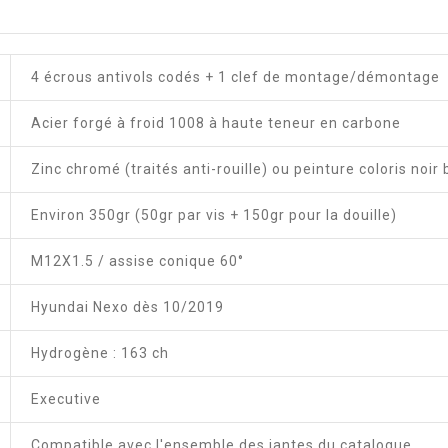
4 écrous antivols codés + 1 clef de montage/démontage
Acier forgé à froid 1008 à haute teneur en carbone
Zinc chromé (traités anti-rouille) ou peinture coloris noir 
Environ 350gr (50gr par vis + 150gr pour la douille)
M12X1.5 / assise conique 60°
Hyundai Nexo dès 10/2019
Hydrogène : 163 ch
Executive
Compatible avec l'ensemble des jantes du catalogue