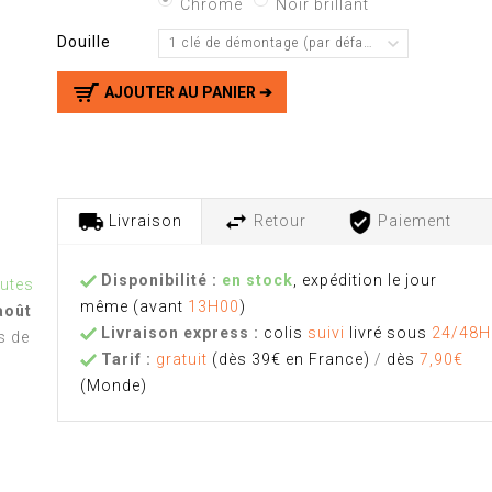
Chrome
Noir brillant
Douille
1 clé de démontage (par défaut)
AJOUTER AU PANIER ➔
Livraison
Retour
Paiement
Disponibilité :
en stock
, expédition le jour
nutes
même
(avant
13H00
)
août
Livraison express :
colis
suivi
livré sous
24/48H
s de
Tarif :
gratuit
(dès 39€ en France)
/
dès
7,90€
(Monde)