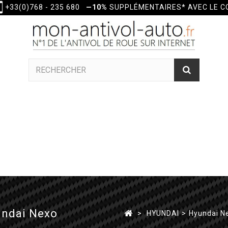
+33(0)768 - 235 680
—10%
SUPPLÉMENTAIRES* AVEC LE 
undai Nexo
>
HYUNDAI
>
Hyundai N