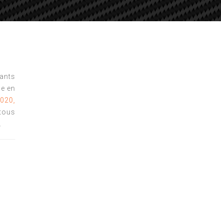
tants
e en
2020,
tous
.