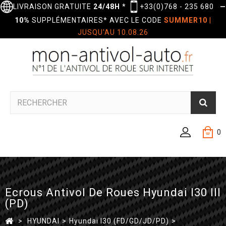
LIVRAISON GRATUITE
24/48H
*
+33(0)768 - 235 680
—
10%
SUPPLÉMENTAIRES* AVEC LE CODE
SUMMER10
|
JUSQU'AU 10.08.26
0
Ecrous Antivol De Roues Hyundai I30 III
(PD)
>
HYUNDAI
>
Hyundai I30 (FD/GD/JD/PD)
>