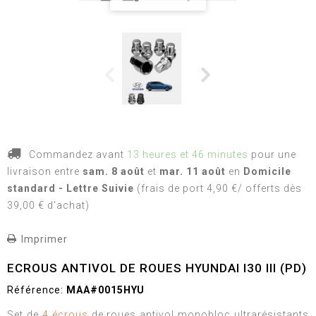
Commandez avant
13 heures et 46 minutes
pour une
livraison
entre
sam. 8 août
et
mar. 11 août
en
Domicile
standard - Lettre Suivie
(frais de port 4,90 €/ offerts dès
39,00 € d'achat)
Imprimer
ECROUS ANTIVOL DE ROUES HYUNDAI I30 III (PD)
Référence:
MAA#0015HYU
Set de
4 écrous
de roues antivol monobloc ultrarésistants