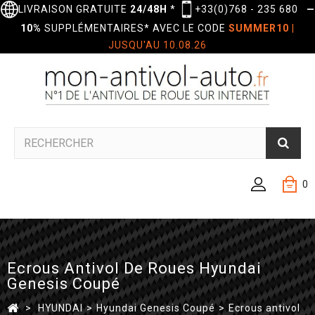
LIVRAISON GRATUITE
24/48H
*
+33(0)768 - 235 680
—
10%
SUPPLÉMENTAIRES* AVEC LE CODE
SUMMER10
|
JUSQU'AU 10.08.26
0
Ecrous Antivol De Roues Hyundai
Genesis Coupé
>
HYUNDAI
>
Hyundai Genesis Coupé
>
Ecrous antivol